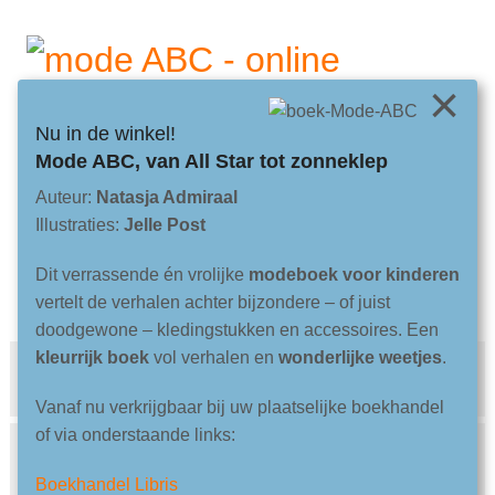
×
Nu in de winkel!
van avondjurk tot zonneklep
Mode ABC, van All Star tot zonneklep
Auteur:
Natasja Admiraal
over
|
contact
|
pers
|
nl
en
Illustraties:
Jelle Post
Dit verrassende én vrolijke
modeboek voor kinderen
2
0
6
3
vertelt de verhalen achter bijzondere – of juist
items online
doodgewone – kledingstukken en accessoires. Een
kleurrijk boek
vol verhalen en
wonderlijke weetjes
.
Vanaf nu verkrijgbaar bij uw plaatselijke boekhandel
of via onderstaande links:
Boekhandel Libris